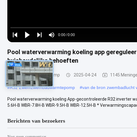
Loaded
:
0%
0:00
/
0:00
Play
Play
Play
Mute
Current
Duration
next
next
Pool waterverwarming koeling app geregulee
Time
huishoudelijke behoeften
zwembadwarmtepomp
2025-04-24
1145 Mening
#
R32 Zwemzwembadwarmtepomp
#
van de bron zwembadlucht
Pool waterverwarming koeling App-gecontroleerde R32 inverter 
5.6H-B WBR-7.8H-B WBR-9.5H-B WBR-12.5H-B * Verwarmingscapacite
Berichten van bezoekers
Nog geen commentaar