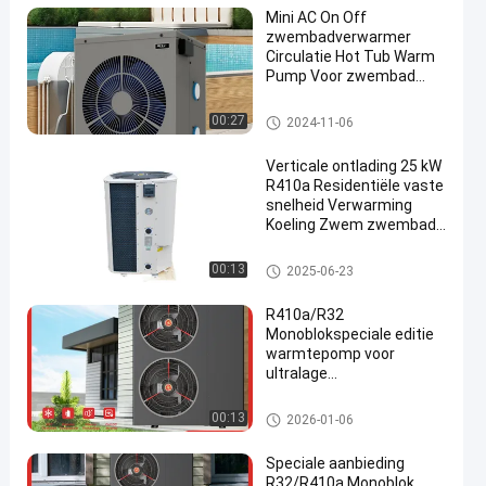
Mini AC On Off
zwembadverwarmer
Circulatie Hot Tub Warm
Pump Voor zwembad
waterverwarming
Residential Fixed Speed Swim
00:27
2024-11-06
en
ming Pool Heat Pump
Verticale ontlading 25 kW
R410a Residentiële vaste
snelheid Verwarming
Koeling Zwem zwembad
Warmtepomp
Residential Fixed Speed Swim
00:13
2025-06-23
ming Pool Heat Pump
R410a/R32
Monoblokspeciale editie
warmtepomp voor
ultralage
temperatuurverwarming
in de winter
R32 Inverter Monoblock Heat P
00:13
2026-01-06
ump
Speciale aanbieding
R32/R410a Monoblok