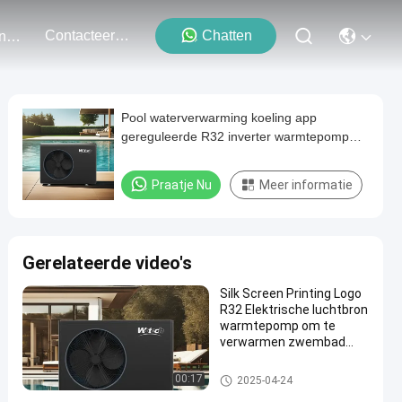
Contacteer Ons
Chatten
Evenementen
Pool waterverwarming koeling app
gereguleerde R32 inverter warmtepomp
voor huishoudelijke behoeften
Praatje Nu
Meer informatie
Gerelateerde video's
Silk Screen Printing Logo
R32 Elektrische luchtbron
warmtepomp om te
verwarmen zwembad
220v Wifi Control
Residential Fixed Speed Swim
00:17
2025-04-24
ming Pool Heat Pump