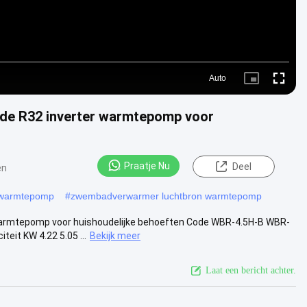
Auto
Picture-
Fullscre
in-
Picture
rde R32 inverter warmtepomp voor
Praatje Nu
Deel
en
 warmtepomp
#
zwembadverwarmer luchtbron warmtepomp
warmtepomp voor huishoudelijke behoeften Code WBR-4.5H-B WBR-
it KW 4.22 5.05 ...
Bekijk meer
Laat een bericht achter.