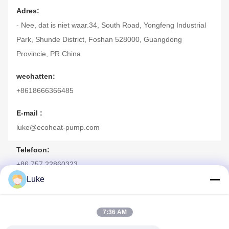
Adres:
- Nee, dat is niet waar.34, South Road, Yongfeng Industrial
Park, Shunde District, Foshan 528000, Guangdong
Provincie, PR China
wechatten:
+8618666366485
E-mail :
luke@ecoheat-pump.com
Telefoon:
+86 757 22860323
Luke
Skype:
Snel contact
luzhou2013
7:36 AM
Adres