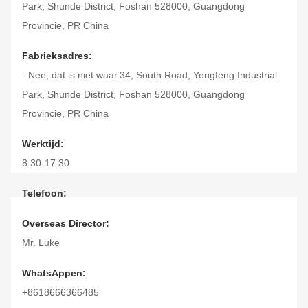
Park, Shunde District, Foshan 528000, Guangdong
Provincie, PR China
Fabrieksadres:
- Nee, dat is niet waar.34, South Road, Yongfeng Industrial
Park, Shunde District, Foshan 528000, Guangdong
Provincie, PR China
Werktijd:
8:30-17:30
Telefoon:
86-757-22860323 (Werktijd)
Overseas Director:
86--18666366485 (Niet-werktijd)
Mr. Luke
Fax.:
WhatsAppen:
86-757-22860323
+8618666366485