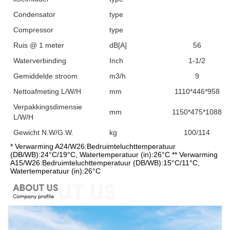
Condensator
type
Compressor
type
Ruis @ 1 meter
dB[A]
56
Waterverbinding
Inch
1-1/2
Gemiddelde stroom
m3/h
9
Nettoafmeting L/W/H
mm
1110*446*958
Verpakkingsdimensie
mm
1150*475*1088
L/W/H
Gewicht N.W/G.W.
kg
100/114
* Verwarming A24/W26:Bedruimteluchttemperatuur 
(DB/WB):24°C/19°C, Watertemperatuur (in):26°C ** Verwarming 
A15/W26:Bedruimteluchttemperatuur (DB/WB):15°C/11°C, 
Watertemperatuur (in):26°C