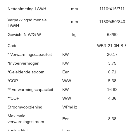
Nettoafmeting L/W/H
mm
1110*416*711
Verpakkingsdimensie
mm
1150*450*840
L/W/H
Gewicht N.W/G.W.
kg
68/80
Code
WBR-21.0H-B-S
* Verwarmingscapaciteit
KW
20.17
*Invoervermogen
KW
3.75
*Geleidende stroom
Een
6.71
*COP
W/W
5.38
** Verwarmingscapaciteit
KW
16.82
**COP
W/W
4.36
Stroomvoorziening
V/Ph/Hz
Maximale
Een
8.38
verwarmingsstroom
koelmiddel
type