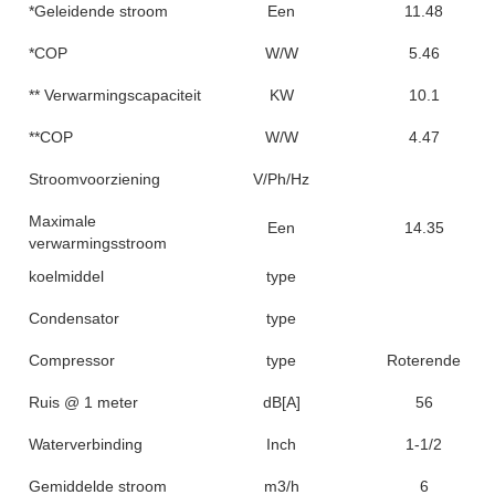
*Geleidende stroom
Een
11.48
*COP
W/W
5.46
** Verwarmingscapaciteit
KW
10.1
**COP
W/W
4.47
Stroomvoorziening
V/Ph/Hz
Maximale
Een
14.35
verwarmingsstroom
koelmiddel
type
Condensator
type
Compressor
type
Roterende
Ruis @ 1 meter
dB[A]
56
Waterverbinding
Inch
1-1/2
Gemiddelde stroom
m3/h
6