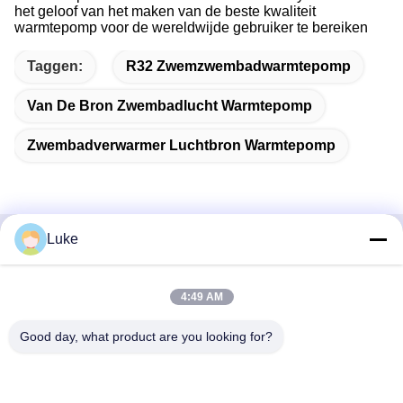
het geloof van het maken van de beste kwaliteit
warmtepomp voor de wereldwijde gebruiker te bereiken
Taggen:
R32 Zwemzwembadwarmtepomp
Van De Bron Zwembadlucht Warmtepomp
Zwembadverwarmer Luchtbron Warmtepomp
Luke
Snel contact
4:49 AM
Adres
- Nee, dat is niet waar.34, South Road, Yongfeng Industrial
Good day, what product are you looking for?
Park, Shunde District, Foshan 528000, Guangdong
Provincie, PR China
Tel.