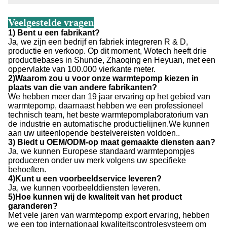
Veelgestelde vragen
1) Bent u een fabrikant?
Ja, we zijn een bedrijf en fabriek integreren R & D,
productie en verkoop. Op dit moment, Wotech heeft drie
productiebases in Shunde, Zhaoqing en Heyuan, met een
oppervlakte van 100.000 vierkante meter.
2)Waarom zou u voor onze warmtepomp kiezen in
plaats van die van andere fabrikanten?
We hebben meer dan 19 jaar ervaring op het gebied van
warmtepomp, daarnaast hebben we een professioneel
technisch team, het beste warmtepomplaboratorium van
de industrie en automatische productielijnen.We kunnen
aan uw uiteenlopende bestelvereisten voldoen..
3) Biedt u OEM/ODM-op maat gemaakte diensten aan?
Ja, we kunnen Europese standaard warmtepompjes
produceren onder uw merk volgens uw specifieke
behoeften.
4)Kunt u een voorbeeldservice leveren?
Ja, we kunnen voorbeelddiensten leveren.
5)Hoe kunnen wij de kwaliteit van het product
garanderen?
Met vele jaren van warmtepomp export ervaring, hebben
we een top internationaal kwaliteitscontrolesysteem om