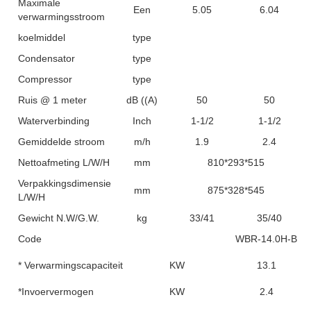
Maximale
Een
5.05
6.04
verwarmingsstroom
koelmiddel
type
Condensator
type
Compressor
type
Ruis @ 1 meter
dB ((A)
50
50
Waterverbinding
Inch
1-1/2
1-1/2
Gemiddelde stroom
m/h
1.9
2.4
Nettoafmeting L/W/H
mm
810*293*515
Verpakkingsdimensie
mm
875*328*545
L/W/H
Gewicht N.W/G.W.
kg
33/41
35/40
Code
WBR-14.0H-B
* Verwarmingscapaciteit
KW
13.1
*Invoervermogen
KW
2.4