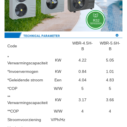
WBR-4.5H-
WBR-5.6H-
Code
B
B
*
KW
4.22
5.05
Verwarmingscapaciteit
*Invoervermogen
KW
0.84
1.01
*Geleidende stroom
Een
4.04
4.83
*COP
W/W
5
5
**
KW
3.17
3.66
Verwarmingscapaciteit
**COP
W/W
4
4
Stroomvoorziening
V/Ph/Hz