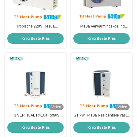
Tropische 220V R410a
R410a Verwarmingskoeling
Poolwarmtepomp voor de
Poolwarmtepomp voor
Midden-Oostenmarkt
temperatuurzone T3
Krijg Beste Prijs
Krijg Beste Prijs
Video
Video
T3 VERTICAL R410a Rotary
21 kW R410a Residentiële vaste
Compressor On / Off
snelheid Verwarming Koeling
Poolwarmtepomp voor koeling en
Zwem zwembad Warmtepomp
Krijg Beste Prijs
Krijg Beste Prijs
verwarming
Voor T3 Temperatuurzone