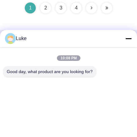
1
2
3
4
Luke
Snel contact
10:08 PM
Adres
- Nee, dat is niet waar.34, South Road, Yongfeng Industrial
Good day, what product are you looking for?
Park, Shunde District, Foshan 528000, Guangdong
Provincie, PR China
Tel.
86-757-22860323
E-mail
luke@ecoheat-pump.com