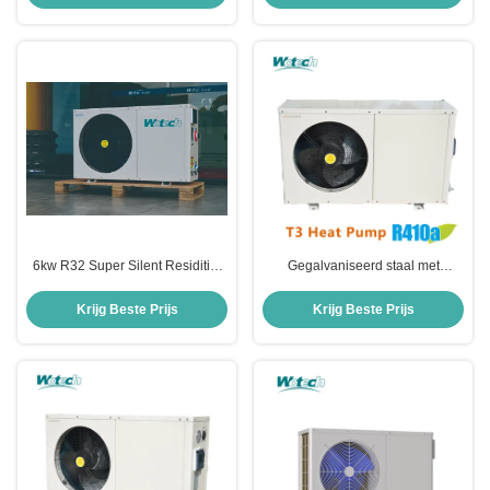
6kw R32 Super Silent Residitial
Gegalvaniseerd staal met
On/Off Air to Water Heat Pump
poederbedekte R410a
Ontworpen voor residentiële
zwembadwarmtepomp voor T3-
Krijg Beste Prijs
Krijg Beste Prijs
zwembaden
gebied