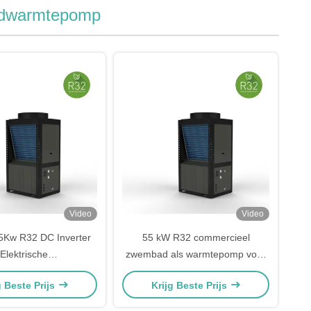
adwarmtepomp
Video
Video
5Kw R32 DC Inverter
55 kW R32 commercieel
Elektrische
zwembad als warmtepomp voor
armtepomp 18m3/h-
zwembad waterverwarming
g Beste Prijs
Krijg Beste Prijs
/h Waterstroom
koeling