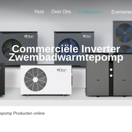
Huis
Over Ons
Producten
Commerciële Inverter
Zwembadwarmtepomp
epomp Producten online