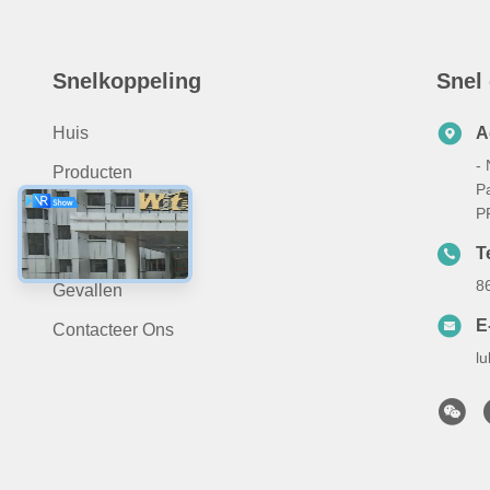
Snelkoppeling
Snel
Huis
A
- 
Producten
P
Over Ons
P
Nieuws
Te
8
Gevallen
E
Contacteer Ons
l