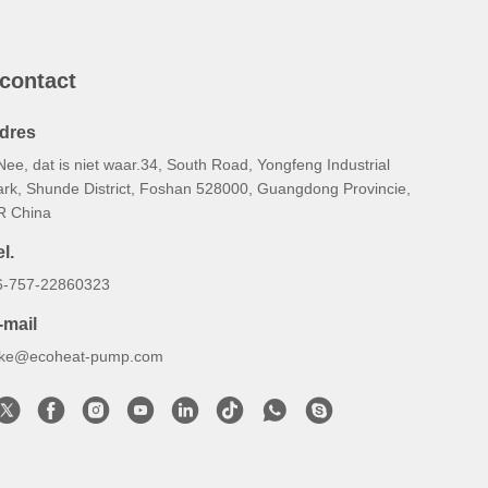
 contact
dres
Nee, dat is niet waar.34, South Road, Yongfeng Industrial
ark, Shunde District, Foshan 528000, Guangdong Provincie,
R China
l.
6-757-22860323
-mail
uke@ecoheat-pump.com