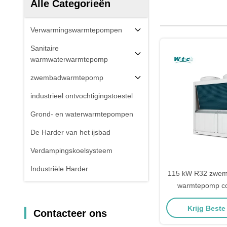
Alle Categorieën
Verwarmingswarmtepompen
Sanitaire
warmwaterwarmtepomp
zwembadwarmtepomp
industrieel ontvochtigingstoestel
Grond- en waterwarmtepompen
De Harder van het ijsbad
Verdampingskoelsysteem
Industriële Harder
115 kW R32 zwem
warmtepomp c
Wotech metalen b
Krijg Beste
hotel
Contacteer ons