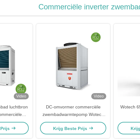
Commerciële inverter zwemb
Video
Video
bad luchtbron
DC-omvormer commerciële
Wotech 6
ommerciële
zwembadwarmtepomp Wotech
ehuizing voor
80 kW R32
zwembadw
 Prijs
Krijg Beste Prijs
Krij
s
24m3