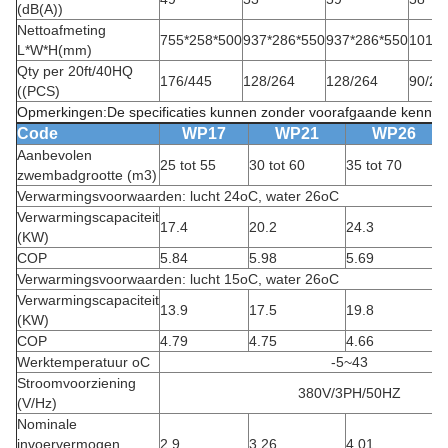
(dB(A))
Nettoafmeting
755*258*500
937*286*550
937*286*550
1012*
L*W*H(mm)
Qty per 20ft/40HQ
176/445
128/264
128/264
90/24
((PCS)
Opmerkingen:De specificaties kunnen zonder voorafgaande kennisg
Code
WP17
WP21
WP26
Aanbevolen
25 tot 55
30 tot 60
35 tot 70
zwembadgrootte (m3)
Verwarmingsvoorwaarden: lucht 24oC, water 26oC
Verwarmingscapaciteit
17.4
20.2
24.3
(KW)
COP
5.84
5.98
5.69
Verwarmingsvoorwaarden: lucht 15oC, water 26oC
Verwarmingscapaciteit
13.9
17.5
19.8
(KW)
COP
4.79
4.75
4.66
Werktemperatuur oC
-5~43
Stroomvoorziening
380V/3PH/50HZ
(V/Hz)
Nominale
invoervermogen
2.9
3.26
4.01