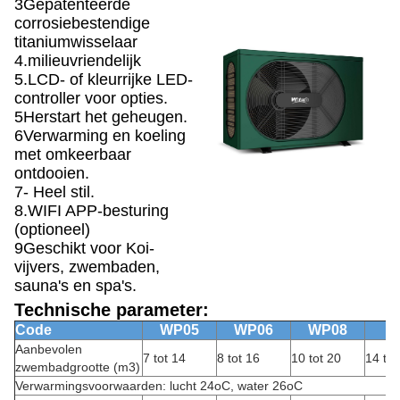
3Gepatenteerde
corrosiebestendige
titaniumwisselaar
4.milieuvriendelijk
5.LCD- of kleurrijke LED-
controller voor opties.
5Herstart het geheugen.
6Verwarming en koeling
met omkeerbaar
ontdooien.
7- Heel stil.
8.WIFI APP-besturing
(optioneel)
9Geschikt voor Koi-
vijvers, zwembaden,
sauna's en spa's.
Technische parameter:
Code
WP05
WP06
WP08
W
Aanbevolen
7 tot 14
8 tot 16
10 tot 20
14 tot
zwembadgrootte (m3)
Verwarmingsvoorwaarden: lucht 24oC, water 26oC