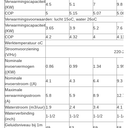
Verwarmingscapaciteit
4.5
5.1
7
9.8
(KW)
COP
5
5.15
5.07
5.08
Verwarmingsvoorwaarden: lucht 15oC, water 26oC
Verwarmingscapaciteit
3.65
3.9
5.2
7.6
(KW)
COP
4.2
4.32
4
4.11
Werktemperatuur oC
Stroomvoorziening
220-24
(V/Hz)
Nominale
invoervermogen
0.86
0.99
1.34
1.95
((KW)
Nominale
4.1
4.3
6.4
9.3
invoerstroom ((A)
Maximale
verwarmingsstroom
5.8
5.9
8.9
12.7
(A)
Waterstroom (m3/uur)
1.9
2.4
3.4
4.1
Waterverbinding
1-1/2
1-1/2
1-1/2
1-1/2
(inch)
Geluidsniveau bij 1m
49
53
59
58