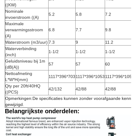
((KW)
Nominale
5.2
5.8
7.2
invoerstroom ((A)
Maximale
verwarmingsstroom
6.8
7.7
9.8
(A)
Waterstroom (m3/uur)
7.3
9
11.2
Waterverbinding
1-1/2
1-1/2
1-1/2
(inch)
Geluidsniveau bij 1m
57
57
60
(dB(A))
Nettoafmeting
1117*396*703
1117*396*1053
1117*396*1053
L*W*H(mm)
Qty per 20ft/40HQ
42/132
42/88
42/88
((PCS)
Opmerkingen:De specificaties kunnen zonder voorafgaande kennis
gewijzigd.
Belangrijkste onderdelen: