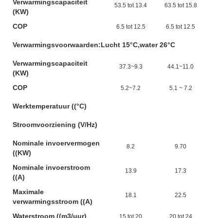
Verwarmingscapaciteit
53.5 tot 13.4
63.5 tot 15.8
(KW)
COP
6.5 tot 12.5
6.5 tot 12.5
Verwarmingsvoorwaarden:Lucht 15°C,water 26°C
Verwarmingscapaciteit
37.3~9.3
44.1~11.0
(KW)
COP
5.2~7.2
5.1 ~ 7.2
Werktemperatuur ((°C)
Stroomvoorziening (V/Hz)
Nominale invoervermogen
8.2
9.70
((KW)
Nominale invoerstroom
13.9
17.3
((A)
Maximale
18.1
22.5
verwarmingsstroom ((A)
Waterstroom ((m3/uur)
15 tot 20
20 tot 24