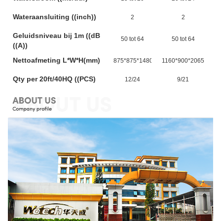
Wateraansluiting ((inch))
2
2
Geluidsniveau bij 1m ((dB
50 tot 64
50 tot 64
((A))
Nettoafmeting L*W*H(mm)
875*875*1480
1160*900*2065
1
Qty per 20ft/40HQ ((PCS)
12/24
9/21