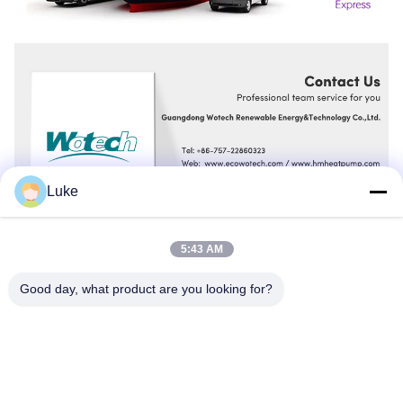
Luke
5:43 AM
Good day, what product are you looking for?
Veelgestelde vragen
1) Bent u een fabrikant?
Ja, we zijn een bedrijf en fabriek integreren R & D,
productie en verkoop. Op dit moment, Wotech heeft drie
productiebases in Shunde, Zhaoqing en Heyuan, met een
oppervlakte van 100.000 vierkante meter.
2)Waarom zou u voor onze warmtepomp kiezen in