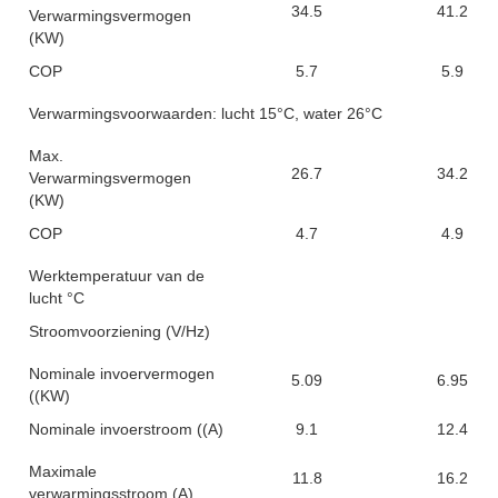
34.5
41.2
Verwarmingsvermogen
(KW)
COP
5.7
5.9
Verwarmingsvoorwaarden: lucht 15°C, water 26°C
Max.
26.7
34.2
Verwarmingsvermogen
(KW)
COP
4.7
4.9
Werktemperatuur van de
lucht °C
Stroomvoorziening (V/Hz)
3
Nominale invoervermogen
5.09
6.95
((KW)
Nominale invoerstroom ((A)
9.1
12.4
Maximale
11.8
16.2
verwarmingsstroom (A)