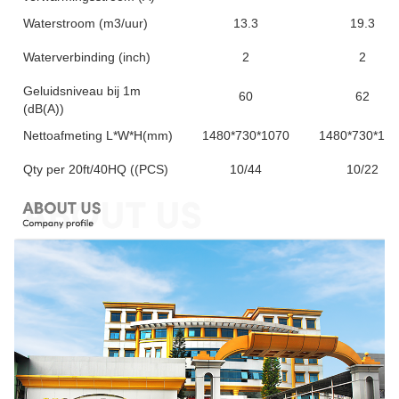
Waterstroom (m3/uur)
13.3
19.3
Waterverbinding (inch)
2
2
Geluidsniveau bij 1m
60
62
(dB(A))
Nettoafmeting L*W*H(mm)
1480*730*1070
1480*730*127
Qty per 20ft/40HQ ((PCS)
10/44
10/22