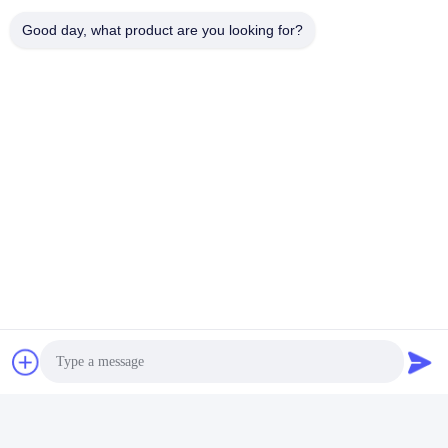
Good day, what product are you looking for?
Veelgestelde vragen
1) Bent u een fabrikant?
Ja, we zijn een bedrijf en fabriek integreren R & D,
productie en verkoop. Op dit moment, Wotech heeft drie
productiebases in Shunde, Zhaoqing en Heyuan, met een