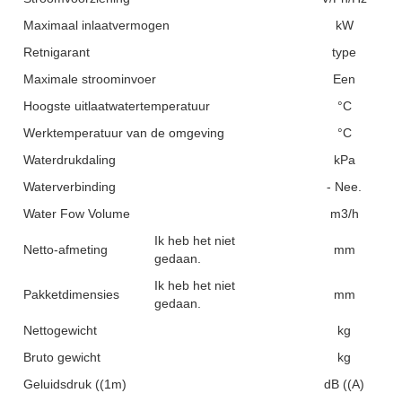
Maximaal inlaatvermogen
kW
Retnigarant
type
Maximale stroominvoer
Een
Hoogste uitlaatwatertemperatuur
°C
Werktemperatuur van de omgeving
°C
Waterdrukdaling
kPa
Waterverbinding
- Nee.
Water Fow Volume
m3/h
Ik heb het niet
Netto-afmeting
mm
gedaan.
Ik heb het niet
Pakketdimensies
mm
gedaan.
Nettogewicht
kg
Bruto gewicht
kg
Geluidsdruk ((1m)
dB ((A)