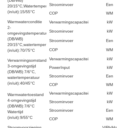
(DB/WB)
Stroominvoer
Een
20/15°C,Watertemperatuur
(in/uit):15/55°C
COP
WM
Warmwaterconditie
Verwarmingscapaciteit
kW
2-
Stroominvoer
kW
omgevingstemperatuur
(DB/WB)
Stroominvoer
Een
20/15°C,watertemperatuur
COP
WM
(in/uit):70/75°C
Verwarmingscapaciteit
kW
Verwarmingsomstandigheden
3-omgevingstijd
PowerInput
kW
(DB/WB):7/6°C,
Stroominvoer
Een
watertemperatuur
(in/uit):40/45°C
COP
WM
Verwarmingscapaciteit
kW
Warmwatertoestand
4-omgevingstijd
Stroominvoer
kW
(DB/WB):7/6°C
Stroominvoer
Een
Watertijd
(in/uit):9/55°C
COP
WM
Stroomvoorziening
V/Ph/Hz