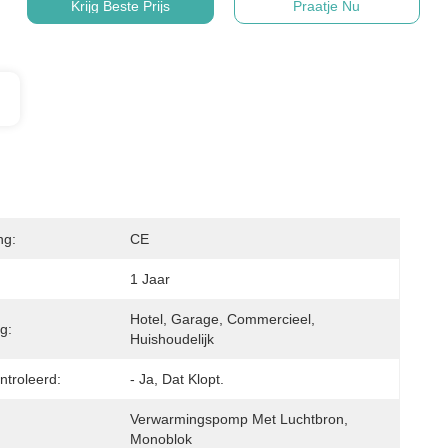
Krijg Beste Prijs
Praatje Nu
ng:
CE
1 Jaar
Hotel, Garage, Commercieel, 
g:
Huishoudelijk
troleerd:
- Ja, Dat Klopt.
Verwarmingspomp Met Luchtbron, 
Monoblok