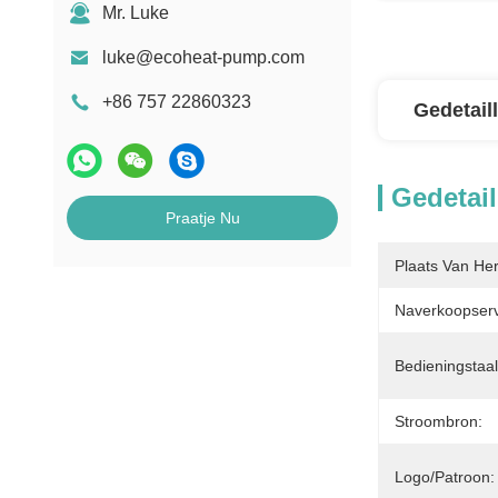
Mr. Luke
luke@ecoheat-pump.com
+86 757 22860323
Gedetail
Gedetail
Praatje Nu
Plaats Van He
Naverkoopserv
Bedieningstaal
Stroombron:
Logo/patroon: