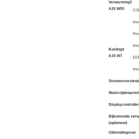
Verwarming3
A20 W55
CO
Inv
Pro
Inv
Koeling4
A35 W7
EE
Inv
Stroomvoorzieni
Waterzijdewarmt
Displaycontroller
Bijkomende ver
(optioneel)
Uitbreidingsvat