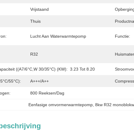
Vrijstaand
Opberging
Thuis
Productn
ron:
Lucht Aan Waterwarmtepomp
Functie:
R32
Huismater
paciteit ((A7/6°C,W 30/35°C) (kW):
3.23 Tot 8.20
Stroomvoo
5°C/55°C):
A+++/A++
Compress
ogen:
800 Reeksen/dag
Eenfasige omvormerwarmtepomp
, 
8kw R32 monoblok
beschrijving