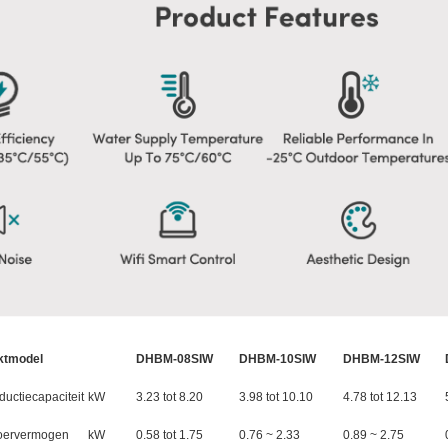
ktmodel
DHBM-08SIW
DHBM-10SIW
DHBM-12SIW
ductiecapaciteit
kW
3.23 tot 8.20
3.98 tot 10.10
4.78 tot 12.13
oervermogen
kW
0.58 tot 1.75
0.76 ~ 2.33
0.89 ~ 2.75