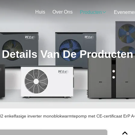
Huis
Over Ons
Producten
Details Van De Producten
2 enkelfasige inverter monoblokwarmtepomp met CE-certificaat ErP 