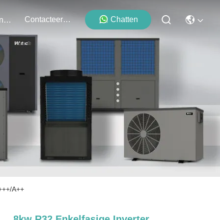
Contacteer Ons
Chatten
Evenementen
A+++/A++
8kw R32 Enkelfasige Inverter