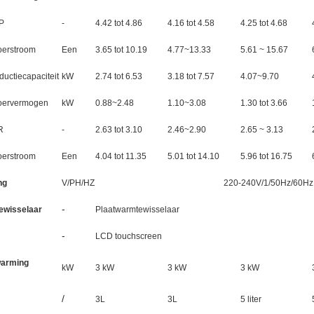
P
-
4.42 tot 4.86
4.16 tot 4.58
4.25 tot 4.68
oerstroom
Een
3.65 tot 10.19
4.77~13.33
5.61 ~ 15.67
ductiecapaciteit
kW
2.74 tot 6.53
3.18 tot 7.57
4.07~9.70
oervermogen
kW
0.88~2.48
1.10~3.08
1.30 tot 3.66
R
-
2.63 tot 3.10
2.46~2.90
2.65 ~ 3.13
oerstroom
Een
4.04 tot 11.35
5.01 tot 14.10
5.96 tot 16.75
ng
V/PH/HZ
220-240V/1/50Hz/60Hz
-
ewisselaar
Plaatwarmtewisselaar
-
LCD touchscreen
warming
kW
3 kW
3 kW
3 kW
/
3L
3L
5 liter