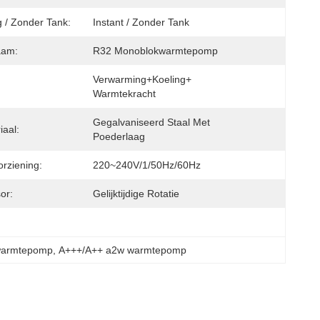
 / Zonder Tank:
Instant / Zonder Tank
aam:
R32 Monoblokwarmtepomp
Verwarming+koeling+ 
Warmtekracht
Gegalvaniseerd Staal Met 
iaal:
Poederlaag
rziening:
220~240V/1/50Hz/60Hz
or:
Gelijktijdige Rotatie
warmtepomp
, 
A+++/A++ a2w warmtepomp