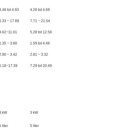
4.48 tot 4.93
4.26 tot 4.69
6.33 ~ 17.69
7.71 ~ 21.54
4.62~11.01
5.28 tot 12.58
1.35 ~ 3.80
1.59 tot 4.48
2.90 ~ 3.42
2.81 ~ 3.32
6.18~17.39
7.29 tot 20.49
3 kW
3 kW
5 liter
5 liter