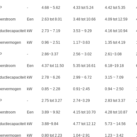
P
-
4.68 ~ 5.62
4.33 tot 5.24
4.42 tot 5.35
oerstroom
Een
2.63 tot 8.01
3.48 tot 10.66
4.09 tot 12.59
ductiecapaciteit
kW
2.73 ~ 7.19
3.53 ~ 9.29
4.16 tot 10.94
oervermogen
kW
0.96 ~ 2.51
1.17~3.63
1.35 tot 4.19
P
-
2.86~3.37
2.56 ~ 3.02
2.61~3.08
oerstroom
Een
4.37 tot 11.50
5.35 tot 16.61
6.18~19.18
ductiecapaciteit
kW
2.78 ~ 6.26
2.99 ~ 6.72
3.15 ~ 7.09
oervermogen
kW
0.85 ~ 2.28
0.91~2.45
0.94 ~ 2.50
P
-
2.75 tot 3.27
2.74~3.29
2.83 tot 3.37
oerstroom
Een
3.89 ~ 9.92
4.15 tot 10.70
4.28 tot 10.87
ductiecapaciteit
kW
3.88~9.84
4.77 tot 12.12
5.73 ~ 14.56
oervermogen
kW
0.80 tot 2.23
1.04~2.91
1.23 ~ 3.42