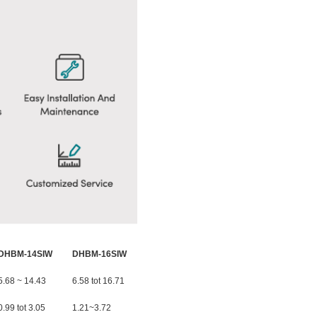
DHBM-14SIW
DHBM-16SIW
5.68 ~ 14.43
6.58 tot 16.71
0.99 tot 3.05
1.21~3.72