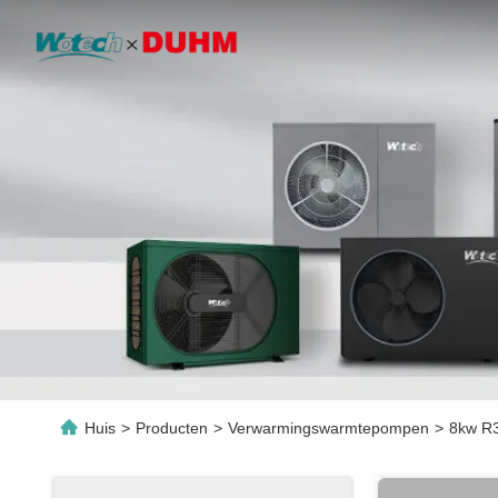
Huis
>
Producten
>
Verwarmingswarmtepompen
>
8kw R3