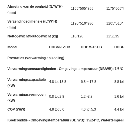
Afmeting van de eenheid ((L*W*H)
1155*505*855
1175*505*98
(mm)
Verzendingsdimensie ((L*W*H)
1190*510*980
1205*510*11
(mm)
Nettogewicht/brutogewicht (kg)
110/120
125/135
Model
DHBM-12TIB
DHBM-16TIB
DHBM-2
Prestaties (verwarming en koeling)
Verwarmingsomstandigheden - Omgevingstemperatuur (DB/WB): 7/6°C, Wat
Verwarmingscapaciteitsbereik
4.8 tot 13.8
6.8 ~ 17.8
8.8 tot 2
(kW)
Verwarmingsvermogen
0.8 tot 2.8
1.2~3.8
1.6 tot 5
(kW)
COP (W/W)
4.8 tot 5.6
4.6 tot 5.3
4.4 tot 5
Koelconditie - Omgevingstemperatuur (DB/WB): 35/24°C, Watertemperatuur