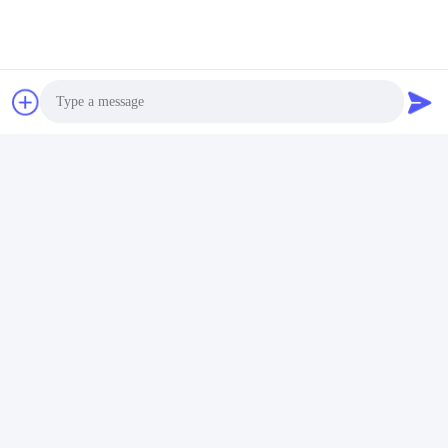
Photo
Video Call
Audio Call