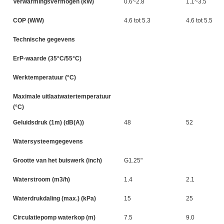
Verwarmingsvermogen (kW)
0.6~2.8
1.1~3.5
COP (W/W)
4.6 tot 5.3
4.6 tot 5.5
Technische gegevens
ErP-waarde (35°C/55°C)
Werktemperatuur (°C)
Maximale uitlaatwatertemperatuur
(°C)
Geluidsdruk (1m) (dB(A))
48
52
Watersysteemgegevens
Grootte van het buiswerk (inch)
G1.25"
Waterstroom (m3/h)
1.4
2.1
Waterdrukdaling (max.) (kPa)
15
25
Circulatiepomp waterkop (m)
7.5
9.0