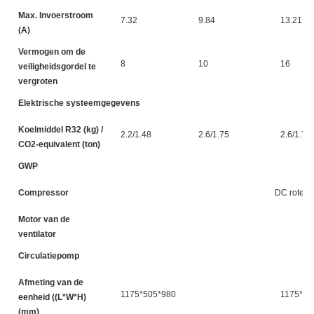
Max. Invoerstroom
7.32
9.84
13.21
(A)
Vermogen om de
8
10
16
veiligheidsgordel te
vergroten
Elektrische systeemgegevens
Koelmiddel R32 (kg) /
2.2/1.48
2.6/1.75
2.6/1.75
CO2-equivalent (ton)
GWP
Compressor
DC rotere
Motor van de
D
ventilator
Circulatiepomp
Afmeting van de
1175*505*980
1175*50
eenheid ((L*W*H)
(mm)