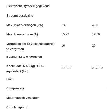
Elektrische systeemgegevens
Stroomvoorziening
Max. Inlaatvermogen (kW)
3.43
4.30
Max. Invoerstroom (A)
15.72
19.70
Vermogen om de veiligheidsgordel
16
20
te vergroten
Belangrijkste onderdelen
Koelmiddel R32 (kg) / CO2-
1.8/1.22
2.2/1.48
equivalent (ton)
GWP
Compressor
DC 
Motor van de ventilator
Circulatiepomp