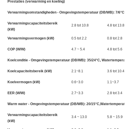
Prestaties (verwarming en koeling)
Verwarmingsomstandigheden - Omgevingstemperatuur (DB/WB): 7/6°C, Wat
Verwarmingscapaciteitsbereik
2.8 tot 10.8
4.8 tot 13.8
(kW)
Verwarmingsvermogen (kW)
0.5 tot 2.2
0.8 tot 2.8
COP (W/W)
4.7 ~ 5.4
4.8 tot 5.6
Koelconditie - Omgevingstemperatuur (DB/WB): 35/24°C, Watertemperatuur
Koelcapaciteitsbereik (kW)
2.1~8.1
3.6 tot 10.4
Koelvermogen (kW)
0.6~3.0
1.1~3.7
EER (W/W)
2.7~3.3
2.8 tot 3.4
Warm water - Omgevingstemperatuur (DB/WB): 20/15°C,Watertemperatuur (
Verwarmingscapaciteitsbereik
3.4 ~ 13.0
5.8 ~ 15.9
(kW)