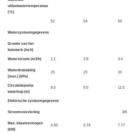
uitlaatwatertemperatuur
(°C)
52
54
56
Watersysteemgegevens
Grootte van het
buiswerk (inch)
Waterstroom (m3/h)
2.1
2.8
3.4
Waterdrukdaling
25
25
35
(max.) (kPa)
Circulatiepomp
9.0
9.0
11.0
waterkop (m)
Elektrische systeemgegevens
Stroomvoorziening
380-4
Max. Inlaatvermogen
4.30
5.79
7.77
(kW)