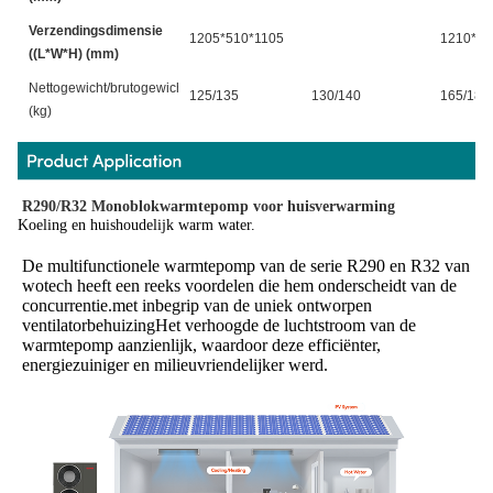
Verzendingsdimensie
1205*510*1105
1210*54
((L*W*H) (mm)
Nettogewicht/brutogewicht
125/135
130/140
165/180
(kg)
R290/R32 Monoblokwarmtepomp voor huisverwarming
Koeling en huishoudelijk warm water.
De multifunctionele warmtepomp van de serie R290 en R32 van 
wotech heeft een reeks voordelen die hem onderscheidt van de 
concurrentie.met inbegrip van de uniek ontworpen 
ventilatorbehuizingHet verhoogde de luchtstroom van de 
warmtepomp aanzienlijk, waardoor deze efficiënter, 
energiezuiniger en milieuvriendelijker werd.