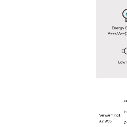
Pr
I
Verwarming1
A7 W35
C