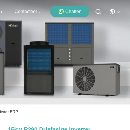
Contacteer Ons
Chatten
Evenementen
ficaat ERP
15kw R290 Driefasige Inverter