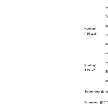
I
Pr
I
Koeling4
A35 W18
E
I
Pr
I
Koeling5
A35 W7
E
I
Stroomvoorzieni
Erp-niveau ((35°