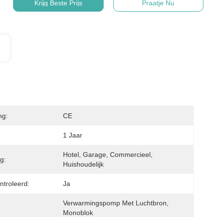
Krijg Beste Prijs
Praatje Nu
ng:
CE
1 Jaar
Hotel, Garage, Commercieel, 
g:
Huishoudelijk
troleerd:
Ja
Verwarmingspomp Met Luchtbron, 
Monoblok