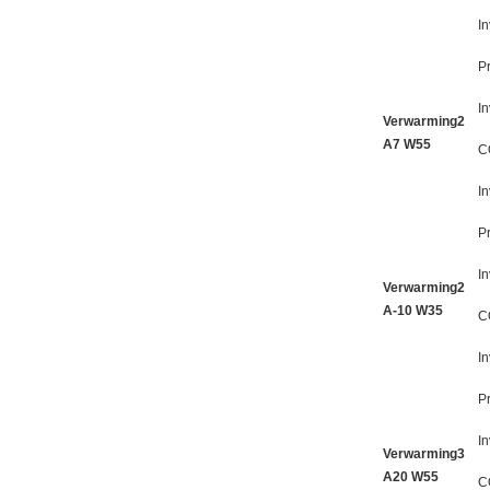
I
Pr
I
Verwarming2
A7 W55
C
I
Pr
I
Verwarming2
A-10 W35
C
I
Pr
I
Verwarming3
A20 W55
C