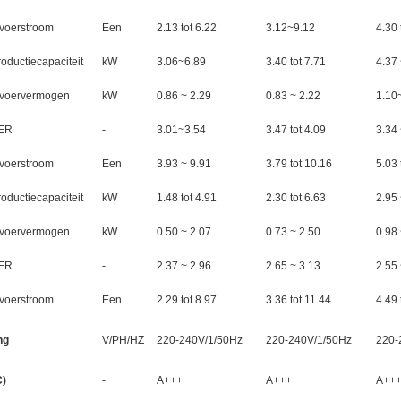
nvoerstroom
Een
2.13 tot 6.22
3.12~9.12
4.30 
oductiecapaciteit
kW
3.06~6.89
3.40 tot 7.71
4.37 
nvoervermogen
kW
0.86 ~ 2.29
0.83 ~ 2.22
1.10
ER
-
3.01~3.54
3.47 tot 4.09
3.34 
nvoerstroom
Een
3.93 ~ 9.91
3.79 tot 10.16
5.03 
oductiecapaciteit
kW
1.48 tot 4.91
2.30 tot 6.63
2.95 
nvoervermogen
kW
0.50 ~ 2.07
0.73 ~ 2.50
0.98 
ER
-
2.37 ~ 2.96
2.65 ~ 3.13
2.55 
nvoerstroom
Een
2.29 tot 8.97
3.36 tot 11.44
4.49 
ng
V/PH/HZ
220-240V/1/50Hz
220-240V/1/50Hz
220-
C)
-
A+++
A+++
A++