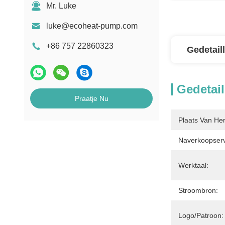
Mr. Luke
luke@ecoheat-pump.com
+86 757 22860323
Gedetail
Gedetail
Praatje Nu
Plaats Van He
Naverkoopserv
Werktaal:
Stroombron:
Logo/patroon: