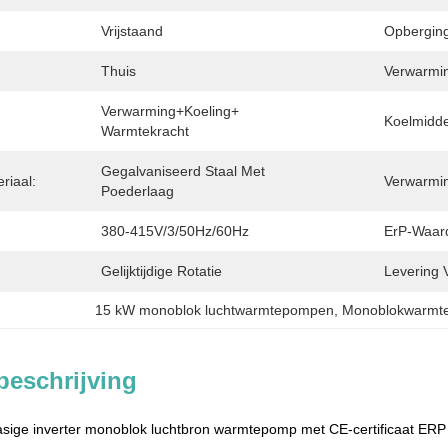
Vrijstaand
Opberging
Thuis
Verwarmi
Verwarming+koeling+ 
Koelmidde
Warmtekracht
Gegalvaniseerd Staal Met 
riaal:
Verwarmin
Poederlaag
380-415V/3/50Hz/60Hz
ErP-Waard
Gelijktijdige Rotatie
Levering 
15 kW monoblok luchtwarmtepompen
, 
Monoblokwarmt
beschrijving
sige inverter monoblok luchtbron warmtepomp met CE-certificaat ERP 