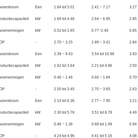
nvoerstroom
Een
1.64 tot 5.01
2.41 ~ 7.17
3.27 
oductiecapaciteit
kW
1.69 tot 4.46
2.64 ~ 6.95
2.85 
nvoervermogen
kW
0.52 tot 1.65
0.77~2.40
0.85 
OP
-
2.70 ~ 3.25
2.89 ~ 3.41
2.84 
nvoerstroom
Een
2.39 ~ 9.43
3.54 tot 10.98
3.93
oductiecapaciteit
kW
1.62 tot 3.64
2.21 tot 4.96
2.50 
nvoervermogen
kW
0.46 ~ 1.46
0.60 ~ 1.84
0.70
OP
-
2.50 tot 3.45
2.70 ~ 3.65
2.63 
nvoerstroom
Een
2.14 tot 6.36
2.77 ~ 7.95
3.21
oductiecapaciteit
kW
2.30 tot 5.76
3.51 tot 8.78
4.49 
nvoervermogen
kW
0.46 ~ 1.36
0.68 tot 1.99
0.94 
OP
-
4.24 tot 4.96
4.41 tot 5.16
4.08 