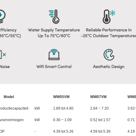
Model
WW05VM
WW07VM
WW0
oductiecapaciteit
kW
1.89 tot 4.80
2.84 ~ 7.20
3.62
nvoervermogen
kW
0.36 ~ 1.09
0.52 tot 1.57
0.71 
OP
-
4.39 tot 5.26
4.59 tot 5.39
4.19 