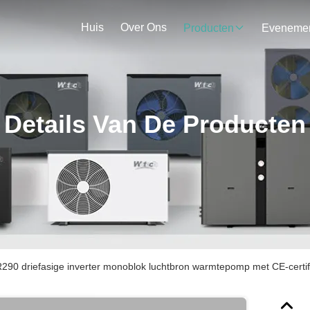
Huis
Over Ons
Producten
Details Van De Producten
290 driefasige inverter monoblok luchtbron warmtepomp met CE-certi