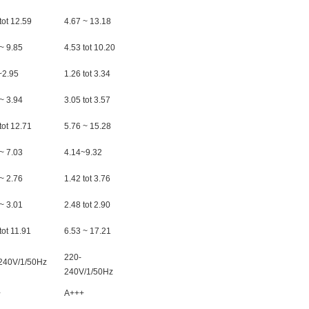
tot 12.59
4.67 ~ 13.18
~ 9.85
4.53 tot 10.20
~2.95
1.26 tot 3.34
~ 3.94
3.05 tot 3.57
tot 12.71
5.76 ~ 15.28
~ 7.03
4.14~9.32
~ 2.76
1.42 tot 3.76
~ 3.01
2.48 tot 2.90
tot 11.91
6.53 ~ 17.21
220-
240V/1/50Hz
240V/1/50Hz
+
A+++