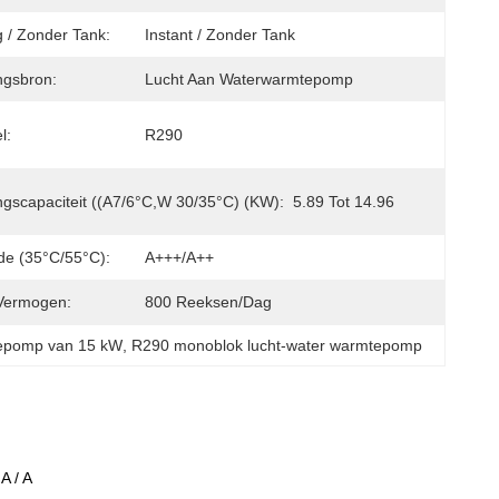
 / Zonder Tank:
Instant / Zonder Tank
ngsbron:
Lucht Aan Waterwarmtepomp
l:
R290
gscapaciteit ((A7/6°C,W 30/35°C) (kW):
5.89 Tot 14.96
e (35°C/55°C):
A+++/A++
Vermogen:
800 Reeksen/dag
epomp van 15 kW
, 
R290 monoblok lucht-water warmtepomp
A / A