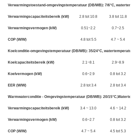
Verwarmingstoestand-omgevingstemperatuur (DB/WB): 7/6°C, watertempera
Verwarmingscapaciteitsbereik (kW)
2.8 tot 10.8
3.8 tot 11.8
Verwarmingsvermogen (kW)
0.51~2.2
0.7~2.5
COP (W/W)
4.8 tot 5.5
4.7 ~ 5.4
Koelconditie-omgevingstemperatuur (DB/WB): 35/24°C, watertemperatuur (
Koelcapaciteitsbereik (kW)
2.1~8.1
2.9~8.9
Koelvermogen (kW)
0.6~2.9
0.8 tot 3.2
EER (W/W)
2.8 tot 3.4
2.8 tot 3.4
Warmwaterconditie - Omgevingstemperatuur (DB/WB): 20/15°C,Watertemper
Verwarmingscapaciteitsbereik (kW)
3.4 ~ 13.0
4.6 ~ 14.2
Verwarmingsvermogen (kW)
0.6~2.7
0.8 tot 3.2
COP (W/W)
4.7 ~ 5.4
4.5 tot 5.3