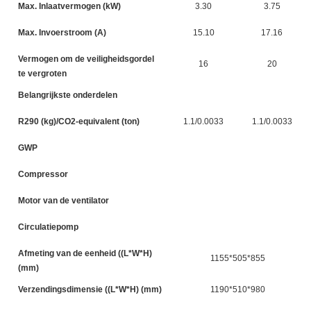
Max. Inlaatvermogen (kW)
3.30
3.75
Max. Invoerstroom (A)
15.10
17.16
Vermogen om de veiligheidsgordel
16
20
te vergroten
Belangrijkste onderdelen
R290 (kg)/CO2-equivalent (ton)
1.1/0.0033
1.1/0.0033
GWP
Compressor
DC
Motor van de ventilator
Circulatiepomp
Afmeting van de eenheid ((L*W*H)
1155*505*855
(mm)
Verzendingsdimensie ((L*W*H) (mm)
1190*510*980