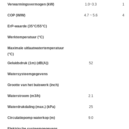
Verwarmingsvermogen (kW)
1.0~3.3
1.5 
COP (W/W)
4.7 ~ 5.6
4.5 
ErP-waarde (35°C/55°C)
Werktemperatuur (°C)
Maximale uitlaatwatertemperatuur
(°C)
Geluidsdruk (1m) (dB(A))
52
Watersysteemgegevens
Grootte van het buiswerk (inch)
Waterstroom (m3/h)
2.1
Waterdrukdaling (max.) (kPa)
25
Circulatiepomp waterkop (m)
9.0
Elektrische systeemgegevens