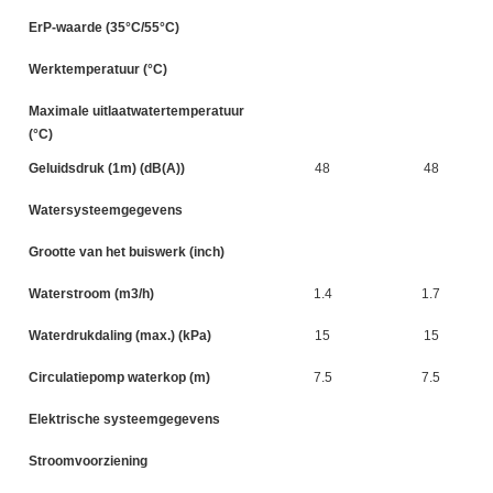
ErP-waarde (35°C/55°C)
Werktemperatuur (°C)
Maximale uitlaatwatertemperatuur
(°C)
Geluidsdruk (1m) (dB(A))
48
48
Watersysteemgegevens
Grootte van het buiswerk (inch)
Waterstroom (m3/h)
1.4
1.7
Waterdrukdaling (max.) (kPa)
15
15
Circulatiepomp waterkop (m)
7.5
7.5
Elektrische systeemgegevens
Stroomvoorziening