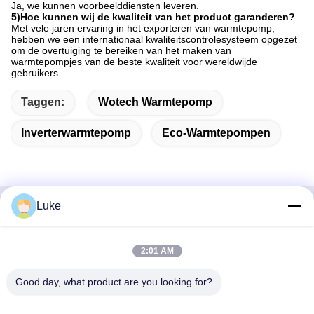
Ja, we kunnen voorbeelddiensten leveren.
5)Hoe kunnen wij de kwaliteit van het product garanderen?
Met vele jaren ervaring in het exporteren van warmtepomp,
hebben we een internationaal kwaliteitscontrolesysteem opgezet
om de overtuiging te bereiken van het maken van
warmtepompjes van de beste kwaliteit voor wereldwijde
gebruikers.
Taggen:
Wotech Warmtepomp
Inverterwarmtepomp
Eco-Warmtepompen
Luke
Snel contact
2:01 AM
Adres
- Nee, dat is niet waar.34, South Road, Yongfeng Industrial
Good day, what product are you looking for?
Park, Shunde District, Foshan 528000, Guangdong
Provincie, PR China