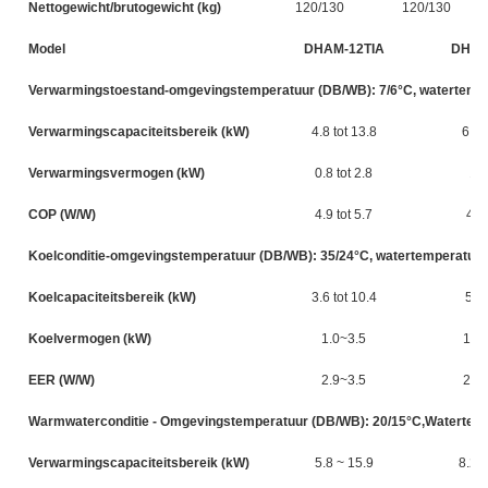
Nettogewicht/brutogewicht (kg)
120/130
120/130
Model
DHAM-12TIA
DHAM
Verwarmingstoestand-omgevingstemperatuur (DB/WB): 7/6°C, watertempera
Verwarmingscapaciteitsbereik (kW)
4.8 tot 13.8
6.8 
Verwarmingsvermogen (kW)
0.8 tot 2.8
1.
COP (W/W)
4.9 tot 5.7
4.7
Koelconditie-omgevingstemperatuur (DB/WB): 35/24°C, watertemperatuur (
Koelcapaciteitsbereik (kW)
3.6 tot 10.4
5.1
Koelvermogen (kW)
1.0~3.5
1.5 
EER (W/W)
2.9~3.5
2.8 
Warmwaterconditie - Omgevingstemperatuur (DB/WB): 20/15°C,Watertemper
Verwarmingscapaciteitsbereik (kW)
5.8 ~ 15.9
8.2 t