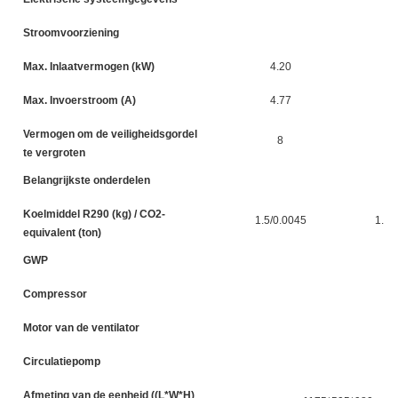
Stroomvoorziening
Max. Inlaatvermogen (kW)
4.20
5
Max. Invoerstroom (A)
4.77
6
Vermogen om de veiligheidsgordel
8
te vergroten
Belangrijkste onderdelen
Koelmiddel R290 (kg) / CO2-
1.5/0.0045
1.6/
equivalent (ton)
GWP
Compressor
DC
Motor van de ventilator
Circulatiepomp
Afmeting van de eenheid ((L*W*H)