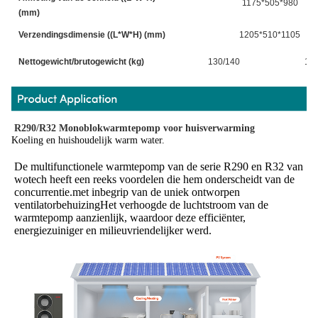
1175*505*980
(mm)
Verzendingsdimensie ((L*W*H) (mm)
1205*510*1105
Nettogewicht/brutogewicht (kg)
130/140
135
R290/R32 Monoblokwarmtepomp voor huisverwarming
Koeling en huishoudelijk warm water.
De multifunctionele warmtepomp van de serie R290 en R32 van 
wotech heeft een reeks voordelen die hem onderscheidt van de 
concurrentie.met inbegrip van de uniek ontworpen 
ventilatorbehuizingHet verhoogde de luchtstroom van de 
warmtepomp aanzienlijk, waardoor deze efficiënter, 
energiezuiniger en milieuvriendelijker werd.