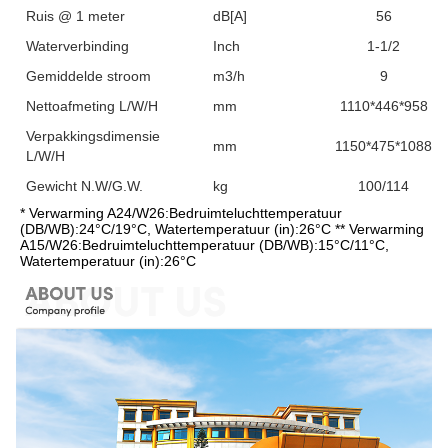
Ruis @ 1 meter
dB[A]
56
Waterverbinding
Inch
1-1/2
Gemiddelde stroom
m3/h
9
Nettoafmeting L/W/H
mm
1110*446*958
Verpakkingsdimensie
mm
1150*475*1088
L/W/H
Gewicht N.W/G.W.
kg
100/114
* Verwarming A24/W26:Bedruimteluchttemperatuur 
(DB/WB):24°C/19°C, Watertemperatuur (in):26°C ** Verwarming 
A15/W26:Bedruimteluchttemperatuur (DB/WB):15°C/11°C, 
Watertemperatuur (in):26°C