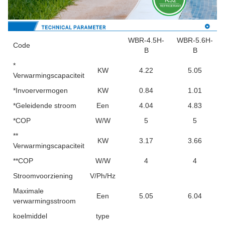
WBR-4.5H-
WBR-5.6H-
Code
B
B
*
KW
4.22
5.05
Verwarmingscapaciteit
*Invoervermogen
KW
0.84
1.01
*Geleidende stroom
Een
4.04
4.83
*COP
W/W
5
5
**
KW
3.17
3.66
Verwarmingscapaciteit
**COP
W/W
4
4
Stroomvoorziening
V/Ph/Hz
Maximale
Een
5.05
6.04
verwarmingsstroom
koelmiddel
type