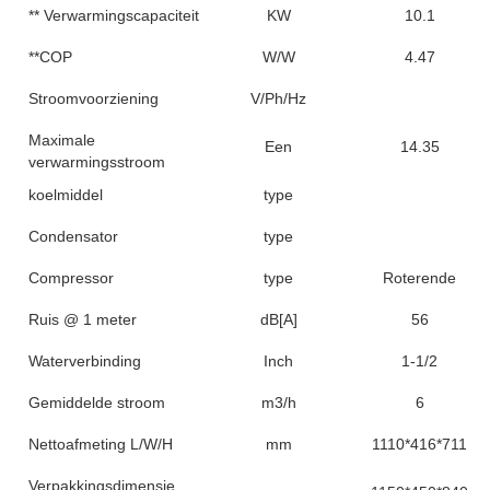
** Verwarmingscapaciteit
KW
10.1
**COP
W/W
4.47
Stroomvoorziening
V/Ph/Hz
Maximale
Een
14.35
verwarmingsstroom
koelmiddel
type
Condensator
type
Compressor
type
Roterende
Ruis @ 1 meter
dB[A]
56
Waterverbinding
Inch
1-1/2
Gemiddelde stroom
m3/h
6
Nettoafmeting L/W/H
mm
1110*416*711
Verpakkingsdimensie