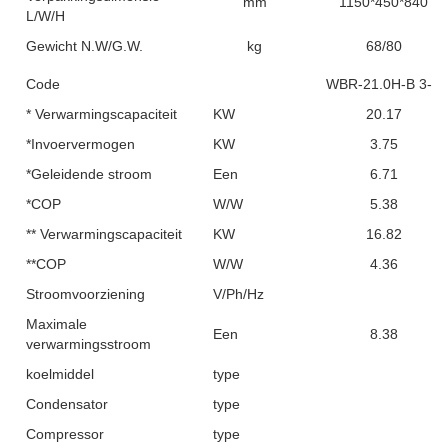
mm
1150*450*840
L/W/H
Gewicht N.W/G.W.
kg
68/80
Code
WBR-21.0H-B 3-S
* Verwarmingscapaciteit
KW
20.17
*Invoervermogen
KW
3.75
*Geleidende stroom
Een
6.71
*COP
W/W
5.38
** Verwarmingscapaciteit
KW
16.82
**COP
W/W
4.36
Stroomvoorziening
V/Ph/Hz
Maximale
Een
8.38
verwarmingsstroom
koelmiddel
type
Condensator
type
Compressor
type