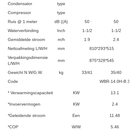
Condensator
type
Compressor
type
Ruis @ 1 meter
dB ((A)
50
50
Waterverbinding
Inch
1-1/2
1-1/2
Gemiddelde stroom
m/h
1.9
2.4
Nettoafmeting L/W/H
mm
810*293*515
Verpakkingsdimensie
mm
875*328*545
L/W/H
Gewicht N.W/G.W.
kg
33/41
35/40
Code
WBR-14.0H-B 3
* Verwarmingscapaciteit
KW
13.1
*Invoervermogen
KW
2.4
*Geleidende stroom
Een
11.48
*COP
W/W
5.46