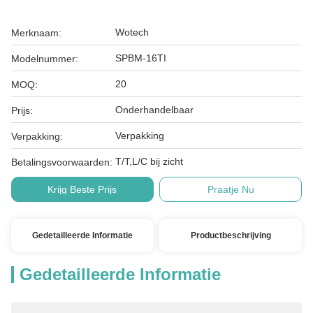
Wotech
Merknaam:
SPBM-16TI
Modelnummer:
20
MOQ:
Onderhandelbaar
Prijs:
Verpakking
Verpakking:
T/T,L/C bij zicht
Betalingsvoorwaarden:
Krijg Beste Prijs
Praatje Nu
Gedetailleerde Informatie
Productbeschrijving
Gedetailleerde Informatie