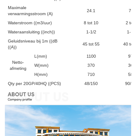
Maximale
24.1
7.5
verwarmingsstroom (A)
Waterstroom ((m3/uur)
8 tot 10
2 tot
Wateraansluiting ((inch))
1-1/2
1-1/
Geluidsniveau bij 1m ((dB
45 tot 55
40 tot
((A))
L(mm)
1100
970
Netto-
W(mm)
370
360
afmeting
H(mm)
710
585
Qty per 20GP/40HQ ((PCS)
48/150
90/2