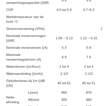
4.5
5.8
verwarmingscapaciteit ((kW)
COP
4.5 tot 5.6
4.7~6.2
Werktemperatuur van de
lucht °C
Stroomvoorziening (V/Hz)
22
Nominale invoervermogen
1.09 ~ 0.13
1.22 ~ 0.15
((kW)
Nominale invoerstroom ((A)
5.3
5.8
Maximale
6.9
7.5
verwarmingsstroom (A)
Waterstroom ((m3/uur)
2 tot 4
2 tot 4
Wateraansluiting ((inch))
1-1/2
1-1/2
Geluidsniveau bij 1m ((dB
40 tot 51
40 tot 51
((A))
L(mm)
965
970
Netto-
W(mm)
305
360
afmeting