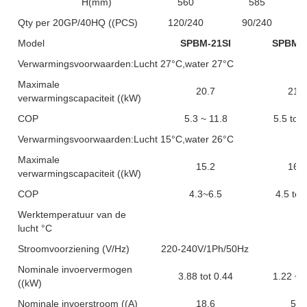
H(mm)
560
585
Qty per 20GP/40HQ ((PCS)
120/240
90/240
Model
SPBM-21SI
SPBM-2
Verwarmingsvoorwaarden:Lucht 27°C,water 27°C
Maximale
20.7
21.2
verwarmingscapaciteit ((kW)
COP
5.3 ~ 11.8
5.5 tot 
Verwarmingsvoorwaarden:Lucht 15°C,water 26°C
Maximale
15.2
16.1
verwarmingscapaciteit ((kW)
COP
4.3~6.5
4.5 tot
Werktemperatuur van de
lucht °C
Stroomvoorziening (V/Hz)
220-240V/1Ph/50Hz
Nominale invoervermogen
3.88 tot 0.44
1.22 ~ 
((kW)
Nominale invoerstroom ((A)
18.6
5.8