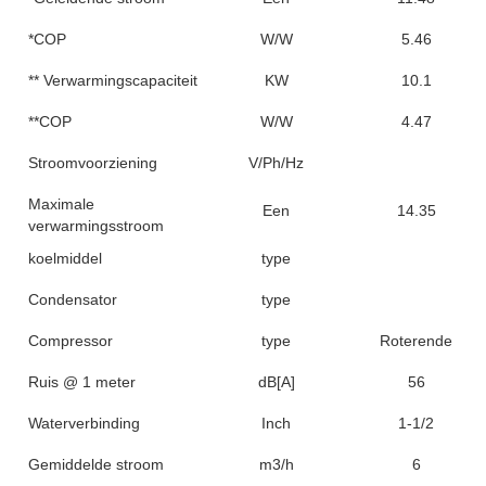
*COP
W/W
5.46
** Verwarmingscapaciteit
KW
10.1
**COP
W/W
4.47
Stroomvoorziening
V/Ph/Hz
Maximale
Een
14.35
verwarmingsstroom
koelmiddel
type
Condensator
type
Compressor
type
Roterende
Ruis @ 1 meter
dB[A]
56
Waterverbinding
Inch
1-1/2
Gemiddelde stroom
m3/h
6