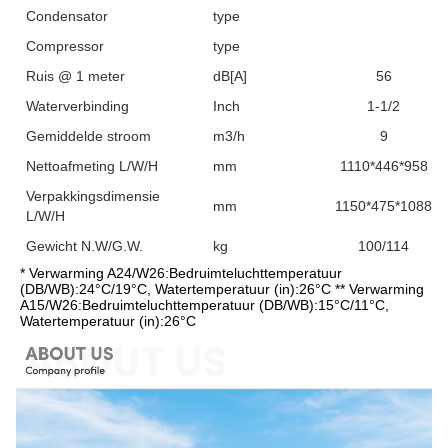
Condensator
type
Compressor
type
Ruis @ 1 meter
dB[A]
56
Waterverbinding
Inch
1-1/2
Gemiddelde stroom
m3/h
9
Nettoafmeting L/W/H
mm
1110*446*958
Verpakkingsdimensie
mm
1150*475*1088
L/W/H
Gewicht N.W/G.W.
kg
100/114
* Verwarming A24/W26:Bedruimteluchttemperatuur 
(DB/WB):24°C/19°C, Watertemperatuur (in):26°C ** Verwarming 
A15/W26:Bedruimteluchttemperatuur (DB/WB):15°C/11°C, 
Watertemperatuur (in):26°C