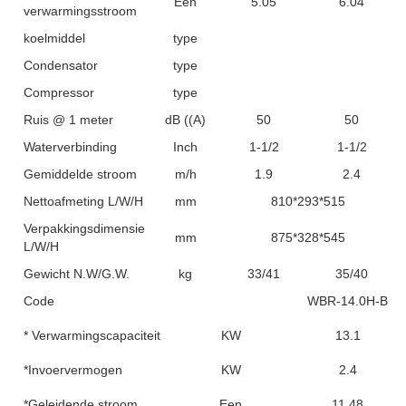
Een
5.05
6.04
verwarmingsstroom
koelmiddel
type
Condensator
type
Compressor
type
Ruis @ 1 meter
dB ((A)
50
50
Waterverbinding
Inch
1-1/2
1-1/2
Gemiddelde stroom
m/h
1.9
2.4
Nettoafmeting L/W/H
mm
810*293*515
Verpakkingsdimensie
mm
875*328*545
L/W/H
Gewicht N.W/G.W.
kg
33/41
35/40
Code
WBR-14.0H-B
* Verwarmingscapaciteit
KW
13.1
*Invoervermogen
KW
2.4
*Geleidende stroom
Een
11.48