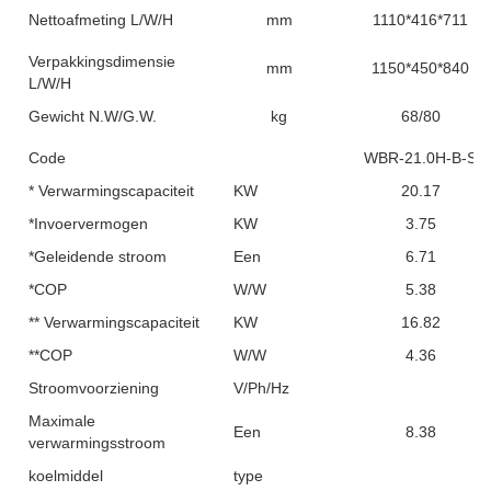
Nettoafmeting L/W/H
mm
1110*416*711
Verpakkingsdimensie
mm
1150*450*840
L/W/H
Gewicht N.W/G.W.
kg
68/80
Code
WBR-21.0H-B-S
* Verwarmingscapaciteit
KW
20.17
*Invoervermogen
KW
3.75
*Geleidende stroom
Een
6.71
*COP
W/W
5.38
** Verwarmingscapaciteit
KW
16.82
**COP
W/W
4.36
Stroomvoorziening
V/Ph/Hz
Maximale
Een
8.38
verwarmingsstroom
koelmiddel
type