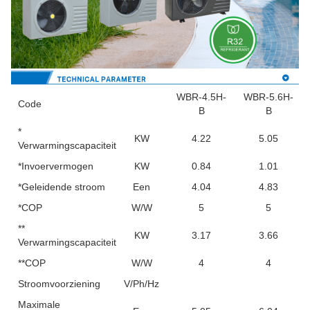
WBR-4.5H-
WBR-5.6H-
Code
B
B
*
KW
4.22
5.05
Verwarmingscapaciteit
*Invoervermogen
KW
0.84
1.01
*Geleidende stroom
Een
4.04
4.83
*COP
W/W
5
5
**
KW
3.17
3.66
Verwarmingscapaciteit
**COP
W/W
4
4
Stroomvoorziening
V/Ph/Hz
Maximale