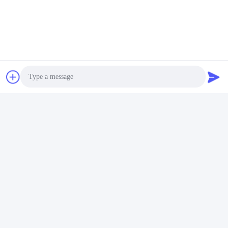
Photo
Video Call
Audio Call