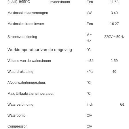
(in/uit): 9/55°C
Invoerstroom
Een
11.53
Maximaal inlaatvermogen
kW
3.40
Maximale stroominvoer
Een
16.27
V ~
Stroomvoorziening
220V ~ 50Hz
Hz
Werktemperatuur van de omgeving
°C
Volume van de waterstroom
m3/h
1.59
Waterdrukdaling
kPa
40
Afvoerwatertemperatuur.
°C
Max. Uitlaatwatertemperatuur.
°C
Waterverbinding
Inch
G1 ((
Waterpomp
Qty
Compressor
Qty