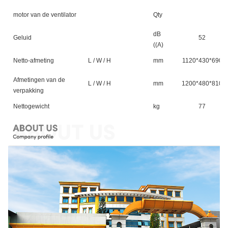
motor van de ventilator
Qty
dB
Geluid
52
((A)
Netto-afmeting
L / W / H
mm
1120*430*690
Afmetingen van de
L / W / H
mm
1200*480*810
verpakking
Nettogewicht
kg
77