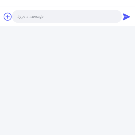
Photo
Video Call
Audio Call