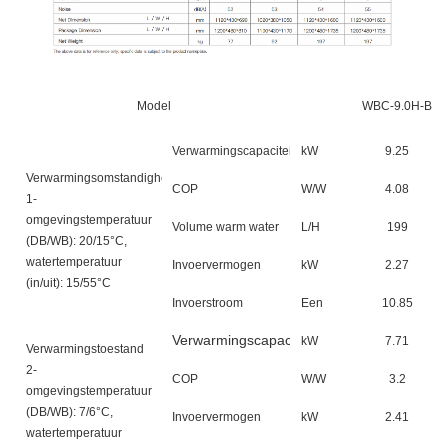
Model
WBC-9.0H-B
Verwarmingscapaciteit
kW
9.25
Verwarmingsomstandigheden
COP
W/W
4.08
1-
omgevingstemperatuur
Volume warm water
L/H
199
(DB/WB): 20/15°C,
watertemperatuur
Invoervermogen
kW
2.27
(in/uit): 15/55°C
Invoerstroom
Een
10.85
Verwarmingscapaciteit
kW
7.71
Verwarmingstoestand
2-
COP
W/W
3.2
omgevingstemperatuur
(DB/WB): 7/6°C,
Invoervermogen
kW
2.41
watertemperatuur