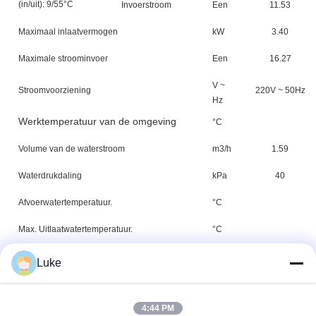
(in/uit): 9/55°C
Invoerstroom
Een
11.53
Maximaal inlaatvermogen
kW
3.40
Maximale stroominvoer
Een
16.27
V ~
Stroomvoorziening
220V ~ 50Hz
Hz
Werktemperatuur van de omgeving
°C
Volume van de waterstroom
m3/h
1.59
Waterdrukdaling
kPa
40
Afvoerwatertemperatuur.
°C
Max. Uitlaatwatertemperatuur.
°C
Waterverbinding
Inch
G1 ((
Luke
Waterpomp
Qty
4:44 PM
Compressor
Qty