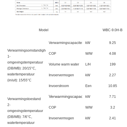
Model
WBC-9.0H-B
Verwarmingscapaciteit
kW
9.25
Verwarmingsomstandigheden
COP
W/W
4.08
1-
omgevingstemperatuur
Volume warm water
L/H
199
(DB/WB): 20/15°C,
watertemperatuur
Invoervermogen
kW
2.27
(in/uit): 15/55°C
Invoerstroom
Een
10.85
Verwarmingscapaciteit
kW
7.71
Verwarmingstoestand
2-
COP
W/W
3.2
omgevingstemperatuur
(DB/WB): 7/6°C,
Invoervermogen
kW
2.41
watertemperatuur