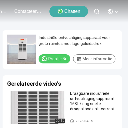
Contacteer Ons
Chatten
Evenementen
Industriële ontvochtigingsapparaat voor
grote ruimtes met lage geluidsdruk
Praatje Nu
Meer informatie
Gerelateerde video's
Draagbare industriële
ontvochtigingsapparaat
168L / dag snelle
droogstand anti-corrosie
ontwerp voor bouw /
opslagruimten
industrieel ontvochtigingstoes
00:15
2025-04-15
tel