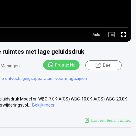
Auto
Picture-
Fullscre
in-
Picture
e ruimtes met lage geluidsdruk
Praatje Nu
Deel
 Meningen
ële ontvochtigingsapparatuur voor magazijnen
geluidsdruk Model nr. WBC-7.0K-A(CS) WBC-10.0K-A(CS) WBC-20.0K-
ijderingsvol...
Bekijk meer
Laat een bericht achter.