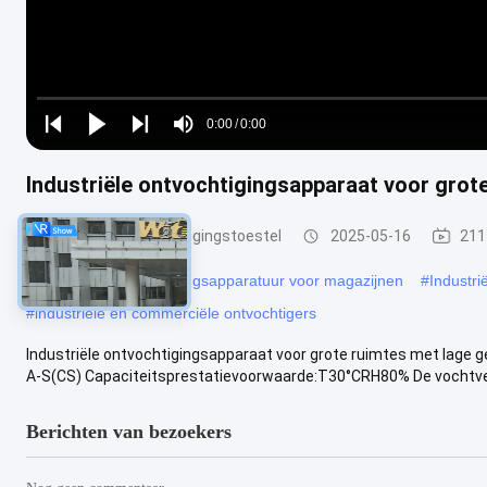
Loaded
:
0%
0:00
/
0:00
Play
Play
Play
Mute
Current
Duration
next
next
Industriële ontvochtigingsapparaat voor grot
Time
industrieel ontvochtigingstoestel
2025-05-16
211
#
industriële ontvochtigingsapparatuur voor magazijnen
#
Industri
#
industriële en commerciële ontvochtigers
Industriële ontvochtigingsapparaat voor grote ruimtes met lage 
A-S(CS) Capaciteitsprestatievoorwaarde:T30°CRH80% De vochtverw
Berichten van bezoekers