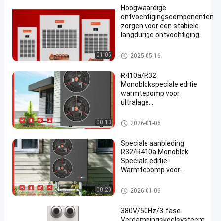
Hoogwaardige
ontvochtigingscomponenten
zorgen voor een stabiele
langdurige ontvochtiging
voor industriële omgevingen
industrieel ontvochtigingstoestel
01:05
2025-05-16
en
R410a/R32
Monoblokspeciale editie
warmtepomp voor
ultralage
temperatuurverwarming
in de winter
R32 Inverter Monoblock Heat P
00:13
2026-01-06
ump
Speciale aanbieding
R32/R410a Monoblok
Speciale editie
Warmtepomp voor
verwarming en koeling
R32 Inverter Monoblock Heat P
00:20
2026-01-06
ump
380V/50Hz/3-fase
Verdampingskoelsysteem