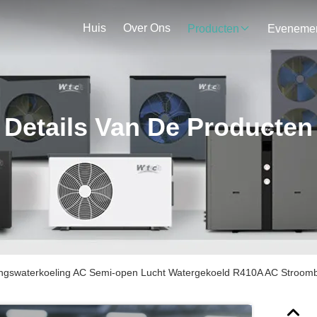
Huis
Over Ons
Producten
Details Van De Producten
ngswaterkoeling AC Semi-open Lucht Watergekoeld R410A AC Stroom