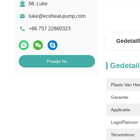
Mr. Luke
luke@ecoheat-pump.com
+86 757 22860323
Gedetail
Praatje Nu
Gedetail
Plaats Van He
Garantie:
Applicatie:
Logo/patroon:
Stroombron: