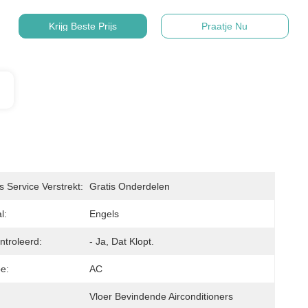
Krijg Beste Prijs
Praatje Nu
s Service Verstrekt:
Gratis Onderdelen
l:
Engels
troleerd:
- Ja, Dat Klopt.
e:
AC
Vloer Bevindende Airconditioners