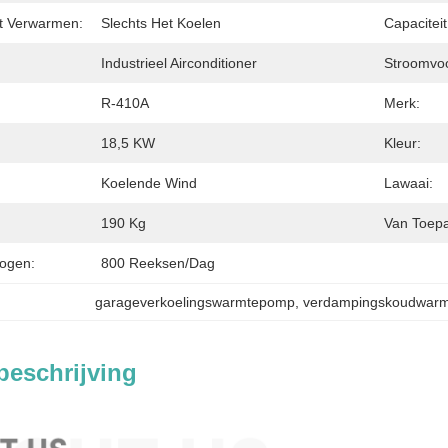
t Verwarmen:
Slechts Het Koelen
Capaciteit
Industrieel Airconditioner
Stroomvoo
R-410A
Merk:
18,5 KW
Kleur:
Koelende Wind
Lawaai:
190 Kg
Van Toepa
ogen:
800 Reeksen/dag
garageverkoelingswarmtepomp
, 
verdampingskoudwar
beschrijving