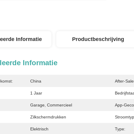
leerde Informatie
Productbeschrijving
leerde Informatie
rkomst:
China
After-Sale
1 Jaar
Bedrijfstaa
Garage, Commercieel
App-Gecon
Zilkschermdrukken
Stroomtyp
Elektrisch
Type: