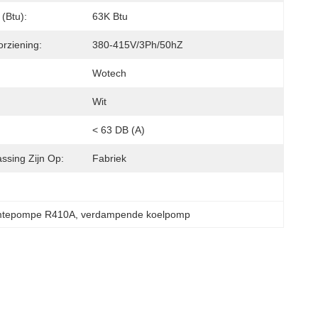
 (btu):
63K Btu
rziening:
380-415V/3Ph/50hZ
Wotech
Wit
< 63 DB (A)
ssing Zijn Op:
Fabriek
mtepompe R410A
, 
verdampende koelpomp