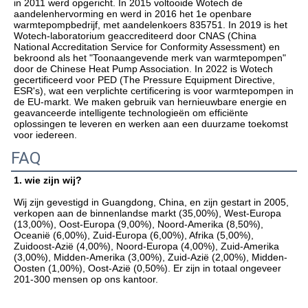
in 2011 werd opgericht. In 2015 voltooide Wotech de 
aandelenhervorming en werd in 2016 het 1e openbare 
warmtepompbedrijf, met aandelenkoers 835751. In 2019 is het 
Wotech-laboratorium geaccrediteerd door CNAS (China 
National Accreditation Service for Conformity Assessment) en 
bekroond als het "Toonaangevende merk van warmtepompen" 
door de Chinese Heat Pump Association. In 2022 is Wotech 
gecertificeerd voor PED (The Pressure Equipment Directive, 
ESR's), wat een verplichte certificering is voor warmtepompen in 
de EU-markt. We maken gebruik van hernieuwbare energie en 
geavanceerde intelligente technologieën om efficiënte 
oplossingen te leveren en werken aan een duurzame toekomst 
voor iedereen.
FAQ
1. wie zijn wij?
Wij zijn gevestigd in Guangdong, China, en zijn gestart in 2005, 
verkopen aan de binnenlandse markt (35,00%), West-Europa 
(13,00%), Oost-Europa (9,00%), Noord-Amerika (8,50%), 
Oceanië (6,00%), Zuid-Europa (6,00%), Afrika (5,00%), 
Zuidoost-Azië (4,00%), Noord-Europa (4,00%), Zuid-Amerika 
(3,00%), Midden-Amerika (3,00%), Zuid-Azië (2,00%), Midden-
Oosten (1,00%), Oost-Azië (0,50%). Er zijn in totaal ongeveer 
201-300 mensen op ons kantoor.