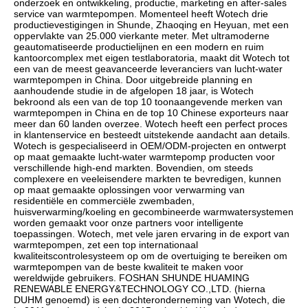
onderzoek en ontwikkeling, productie, marketing en after-sales 
service van warmtepompen. Momenteel heeft Wotech drie 
productievestigingen in Shunde, Zhaoqing en Heyuan, met een 
oppervlakte van 25.000 vierkante meter. Met ultramoderne 
geautomatiseerde productielijnen en een modern en ruim 
kantoorcomplex met eigen testlaboratoria, maakt dit Wotech tot 
een van de meest geavanceerde leveranciers van lucht-water 
warmtepompen in China. Door uitgebreide planning en 
aanhoudende studie in de afgelopen 18 jaar, is Wotech 
bekroond als een van de top 10 toonaangevende merken van 
warmtepompen in China en de top 10 Chinese exporteurs naar 
meer dan 60 landen overzee. Wotech heeft een perfect proces 
in klantenservice en besteedt uitstekende aandacht aan details. 
Wotech is gespecialiseerd in OEM/ODM-projecten en ontwerpt 
op maat gemaakte lucht-water warmtepomp producten voor 
verschillende high-end markten. Bovendien, om steeds 
complexere en veeleisendere markten te bevredigen, kunnen 
op maat gemaakte oplossingen voor verwarming van 
residentiële en commerciële zwembaden, 
huisverwarming/koeling en gecombineerde warmwatersystemen 
worden gemaakt voor onze partners voor intelligente 
toepassingen. Wotech, met vele jaren ervaring in de export van 
warmtepompen, zet een top internationaal 
kwaliteitscontrolesysteem op om de overtuiging te bereiken om 
warmtepompen van de beste kwaliteit te maken voor 
wereldwijde gebruikers. FOSHAN SHUNDE HUAMING 
RENEWABLE ENERGY&TECHNOLOGY CO.,LTD. (hierna 
DUHM genoemd) is een dochteronderneming van Wotech, die 