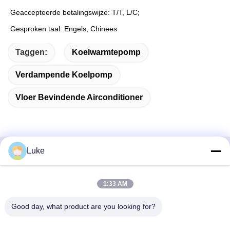
Geaccepteerde betalingswijze: T/T, L/C;
Gesproken taal: Engels, Chinees
Taggen:
Koelwarmtepomp
Verdampende Koelpomp
Vloer Bevindende Airconditioner
Luke
Snel contact
1:33 AM
Adres
- Nee, dat is niet waar.34, South Road, Yongfeng Industrial
Good day, what product are you looking for?
Park, Shunde District, Foshan 528000, Guangdong
Provincie, PR China