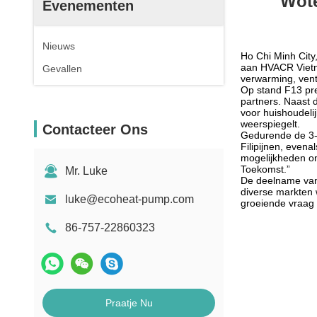
Wote
Evenementen
Nieuws
Ho Chi Minh Cit
aan HVACR Vietn
Gevallen
verwarming, vent
Op stand F13 pre
partners. Naast
voor huishoudeli
weerspiegelt.
Contacteer Ons
Gedurende de 3-d
Filipijnen, even
mogelijkheden o
Toekomst.”
Mr. Luke
De deelname van 
diverse markten 
luke@ecoheat-pump.com
groeiende vraag
86-757-22860323
Praatje Nu