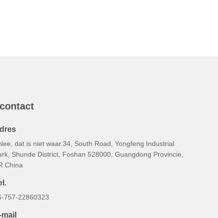
 contact
dres
Nee, dat is niet waar.34, South Road, Yongfeng Industrial
ark, Shunde District, Foshan 528000, Guangdong Provincie,
R China
l.
6-757-22860323
-mail