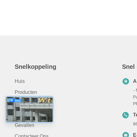
Snelkoppeling
Snel
Huis
A
- 
Producten
P
Over Ons
P
Nieuws
Te
8
Gevallen
E
Contacteer Ons