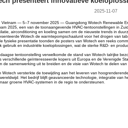
ch presenteert innovatieve koeloplos
2025-11-07
y, Vietnam — 5–7 november 2025 — Guangdong Wotech Renewable Ene
am 2025, een van de toonaangevende HVAC-tentoonstellingen in Zuidoo
ilatie, airconditioning en koeling samen om de nieuwste trends in duu
senteerde Wotech de warmtepompschaalunit voor het drogen van tabak
 de fysieke presentatie toonden de posters van Wotech een reeks 
jk gebruik en industriële koeloplossingen, wat de sterke R&D- en produ
aagse tentoonstelling verwelkomde de stand van Wotech talrijke bezoe
als verschillende geïnteresseerde kopers uit Europa en de Verenigde Sta
m de samenwerking uit te breiden en de visie van Wotech te delen 
Wotech versterkte de toewijding aan het leveren van hoogrenderende,
wereldwijd. Het bedrijf blijft geavanceerde technologie, integratie va
 naar groene HVAC-systemen in de regio te ondersteunen.