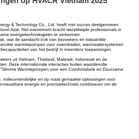
singen op HVACR Vietnam 2025
rgy & Technology Co., Ltd. heeft met succes deelgenomen
st-Azië. Het evenement bracht wereldwijde professionals in
rzame energietechnologieën te verkennen.
, wat de aandacht trok van bezoekers en industriële
commerciële warmtepompen voor zwembaden, warmwatersystemen
ctiecapaciteiten van het bedrijf in meerdere toepassingen
kers uit Vietnam, Thailand, Maleisië, Indonesië en de
ten. Deze internationale interacties boden waardevolle
van “Slimme Warmtepompen voor een Comfortabele en Duurzame
 milieuvriendelijke en op maat gemaakte oplossingen voor
n hernieuwbare energie en precisietechniek combineren om de