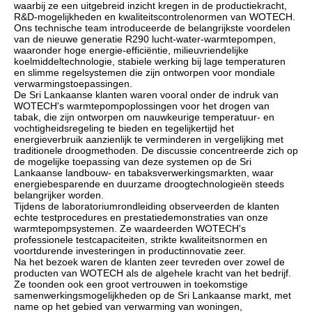
waarbij ze een uitgebreid inzicht kregen in de productiekracht,
R&D-mogelijkheden en kwaliteitscontrolenormen van WOTECH.
Ons technische team introduceerde de belangrijkste voordelen
van de nieuwe generatie R290 lucht-water-warmtepompen,
waaronder hoge energie-efficiëntie, milieuvriendelijke
koelmiddeltechnologie, stabiele werking bij lage temperaturen
en slimme regelsystemen die zijn ontworpen voor mondiale
verwarmingstoepassingen.
De Sri Lankaanse klanten waren vooral onder de indruk van
WOTECH's warmtepompoplossingen voor het drogen van
tabak, die zijn ontworpen om nauwkeurige temperatuur- en
vochtigheidsregeling te bieden en tegelijkertijd het
energieverbruik aanzienlijk te verminderen in vergelijking met
traditionele droogmethoden. De discussie concentreerde zich op
de mogelijke toepassing van deze systemen op de Sri
Lankaanse landbouw- en tabaksverwerkingsmarkten, waar
energiebesparende en duurzame droogtechnologieën steeds
belangrijker worden.
Tijdens de laboratoriumrondleiding observeerden de klanten
echte testprocedures en prestatiedemonstraties van onze
warmtepompsystemen. Ze waardeerden WOTECH's
professionele testcapaciteiten, strikte kwaliteitsnormen en
voortdurende investeringen in productinnovatie zeer.
Na het bezoek waren de klanten zeer tevreden over zowel de
producten van WOTECH als de algehele kracht van het bedrijf.
Ze toonden ook een groot vertrouwen in toekomstige
samenwerkingsmogelijkheden op de Sri Lankaanse markt, met
name op het gebied van verwarming van woningen,