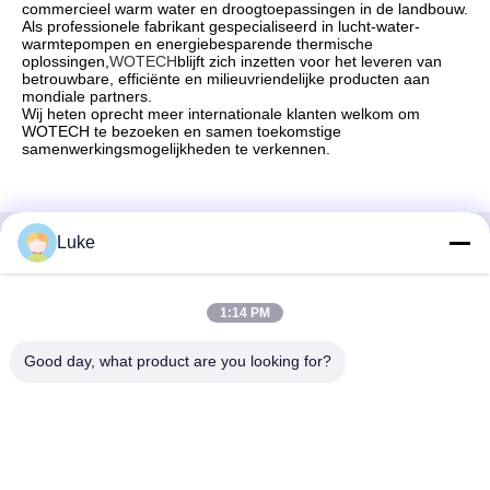
commercieel warm water en droogtoepassingen in de landbouw.
Als professionele fabrikant gespecialiseerd in lucht-water-
warmtepompen en energiebesparende thermische
oplossingen,
WOTECH
blijft zich inzetten voor het leveren van
betrouwbare, efficiënte en milieuvriendelijke producten aan
mondiale partners.
Wij heten oprecht meer internationale klanten welkom om
WOTECH te bezoeken en samen toekomstige
samenwerkingsmogelijkheden te verkennen.
Luke
Snel contact
1:14 PM
Adres
- Nee, dat is niet waar.34, South Road, Yongfeng Industrial
Good day, what product are you looking for?
Park, Shunde District, Foshan 528000, Guangdong
Provincie, PR China
Tel.
86-757-22860323